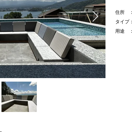
住所 
​タイプ
用途 