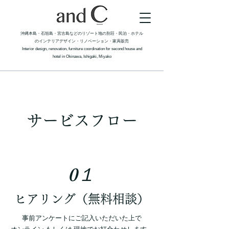
沖縄本島・石垣島・宮古島などのリゾート地の別荘・民泊・ホテル
のインテリアデザイン・リノベーション​​・家具販売
Interior design, renovation
, furniture coordination for second house and
hotel in Okinawa, Ishigaki, Miyako
サービスフロー
0１
ヒアリング（無料相談）
事前アンケートにご記入いただいた上で