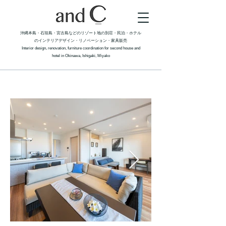
沖縄本島・石垣島・宮古島などのリゾート地の別荘・民泊・ホテル
のインテリアデザイン・リノベーション​​・家具販売
Interior design, renovation
, furniture coordination for second house and
hotel in Okinawa, Ishigaki, Miyako