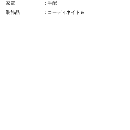
家電 ：手配
装飾品 ：コーディネイト＆
手配
●採用メーカー/ブランド（家具、カー
テン/ブラインド）
aflat, ナガノインテリア, 桜屋工業, モー
ブル, フランスベッド
←
→
一覧に戻る