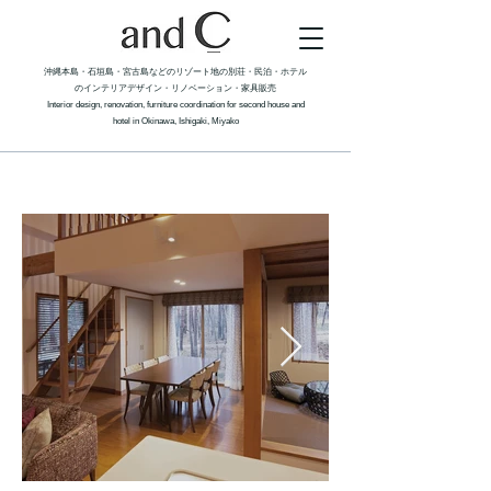
沖縄本島・石垣島・宮古島などのリゾート地の別荘・民泊・ホテル
のインテリアデザイン・リノベーション​​・家具販売
Interior design, renovation
, furniture coordination for second house and
hotel in Okinawa, Ishigaki, Miyako